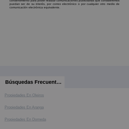
consentimiento para poder realizar comunicaciones publicitarias que consideremos
puedan ser de su interés, por correo electrónico o por cualquier otro medio de
comunicación electrónica equivalente.
Búsquedas Frecuentes
Propiedades En Oleiros
Propiedades En Aranga
Propiedades En Dorneda