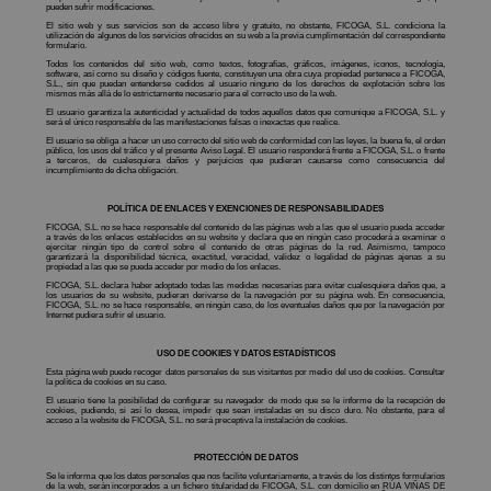
pueden sufrir modificaciones.
El sitio web y sus servicios son de acceso libre y gratuito, no obstante, FICOGA, S.L. condiciona la
utilización de algunos de los servicios ofrecidos en su web a la previa cumplimentación del correspondiente
formulario.
Todos los contenidos del sitio web, como textos, fotografías, gráficos, imágenes, iconos, tecnología,
software, así como su diseño y códigos fuente, constituyen una obra cuya propiedad pertenece a FICOGA,
S.L., sin que puedan entenderse cedidos al usuario ninguno de los derechos de explotación sobre los
mismos más allá de lo estrictamente necesario para el correcto uso de la web.
El usuario garantiza la autenticidad y actualidad de todos aquellos datos que comunique a FICOGA, S.L. y
será el único responsable de las manifestaciones falsas o inexactas que realice.
El usuario se obliga a hacer un uso correcto del sitio web de conformidad con las leyes, la buena fe, el orden
público, los usos del tráfico y el presente Aviso Legal. El usuario responderá frente a FICOGA, S.L. o frente
a terceros, de cualesquiera daños y perjuicios que pudieran causarse como consecuencia del
incumplimiento de dicha obligación.
POLÍTICA DE ENLACES Y EXENCIONES DE RESPONSABILIDADES
FICOGA, S.L. no se hace responsable del contenido de las páginas web a las que el usuario pueda acceder
a través de los enlaces establecidos en su website y declara que en ningún caso procederá a examinar o
ejercitar ningún tipo de control sobre el contenido de otras páginas de la red. Asimismo, tampoco
garantizará la disponibilidad técnica, exactitud, veracidad, validez o legalidad de páginas ajenas a su
propiedad a las que se pueda acceder por medio de los enlaces.
FICOGA, S.L. declara haber adoptado todas las medidas necesarias para evitar cualesquiera daños que, a
los usuarios de su website, pudieran derivarse de la navegación por su página web. En consecuencia,
FICOGA, S.L. no se hace responsable, en ningún caso, de los eventuales daños que por la navegación por
Internet pudiera sufrir el usuario.
USO DE COOKIES Y DATOS ESTADÍSTICOS
Esta página web puede recoger datos personales de sus visitantes por medio del uso de cookies. Consultar
la política de cookies en su caso.
El usuario tiene la posibilidad de configurar su navegador de modo que se le informe de la recepción de
cookies, pudiendo, si así lo desea, impedir que sean instaladas en su disco duro. No obstante, para el
acceso a la website de FICOGA, S.L. no será preceptiva la instalación de cookies.
PROTECCIÓN DE DATOS
Se le informa que los datos personales que nos facilite voluntariamente, a través de los distintos formularios
de la web, serán incorporados a un fichero titularidad de FICOGA, S.L. con domicilio en RÚA VIÑAS DE