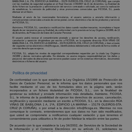
BABILONIA 1 A, 1ºA, EDIFICIO LA MARINA – 15179 OLEIROS-STA. CRUZ (A CORUÑA), que cumple
con las medidas de seguridad exigidas en el Real Decreto 1720/2007 de 21 de diciembre. La finalidad de
dicho fichero es la prestación y administración del servicio contratado o solicitado, así como la realización
de estadísticas, la remisión de publicidad y otras promociones comerciales que FICOGA, S.L. pueda
efectuar en un futuro.
Mediante el envío de los mencionados formularios, el usuario autoriza a enviarle información y
comunicaciones comerciales a través de correo postal, correo electrónico o fax de los productos y servicios
de FICOGA, S.L.
Asimismo, FICOGA, S.L. cancelará o rectificará los datos cuando resulten inexactos, incompletos o hayan
dejado de ser necesarios para su finalidad, de conformidad con lo previsto en la Ley Orgánica 15/1999, de 13
de diciembre, de Protección de Datos de Carácter Personal.
El usuario podrá revocar el consentimiento prestado y ejercer los derechos de acceso, rectificación,
cancelación y oposición dirigiéndose por escrito a FICOGA, en la siguiente dirección RÚA VIÑAS DE
BABILONIA 1 A, 1ºA, EDIFICIO LA MARINA – 15179 OLEIROS-STA. CRUZ (A CORUÑA), o bien a través
del siguiente correo electrónico info@ficoga.es, identificándose debidamente e indicando de forma visible el
concreto derecho que se ejerce.
FICOGA, S.L. adopta los niveles de seguridad correspondientes requeridos por la citada Ley Orgánica
15/1999 y demás normativa aplicable. No obstante, no asume ninguna responsabilidad por los daños y
perjuicios derivados de alteraciones que terceros puedan causar en los sistemas informáticos, documentos
electrónicos o ficheros del usuario.
Política de privacidad
De conformidad con lo que establece la Ley Orgánica 15/1999 de Protección de
Datos de Carácter Personal, se le informa que los datos personales que nos
facilite mediante el uso de los formularios sitos en la página web, serán
incorporados a un fichero titularidad de FICOGA, S.L., con la finalidad de
gestionar su solicitud y enviarle información más detallada. Asimismo, FICOGA,
S.L. le informa de la posibilidad de ejercer los derechos de acceso, cancelación,
rectificación y oposición mediante un escrito a FICOGA, S.L. en la dirección RÚA
VIÑAS DE BABILONIA 1 A, 1ºA, EDIFICIO LA MARINA – 15179 OLEIROS-STA.
CRUZ (A CORUÑA), o por email a la dirección info@ficoga.es. Mientras no nos
comunique lo contrario, entenderemos que sus datos no han sido modificados,
que usted se compromete a notificarnos cualquier variación y que tenemos el
consentimiento para utilizarlos a fin de poder fidelizar la relación entre las partes.
De acuerdo con lo que establece la Ley 34/2002, de Servicios de la Sociedad de
la Información y el Comercio Electrónico en su artículo 21, solicitamos su